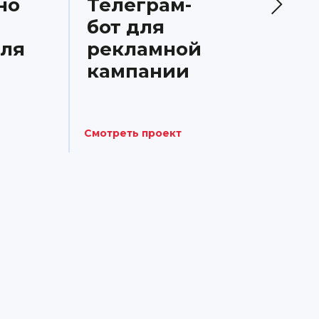
но
Телеграм-
Т
бот для
а
для
рекламной
к
кампании
С
Смотреть проект
Смо