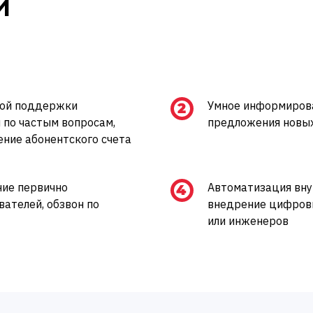
и
кой поддержки
Умное информирова
 по частым вопросам,
предложения новых
ение абонентского счета
ние первично
Автоматизация вну
ателей, обзвон по
внедрение цифров
или инженеров