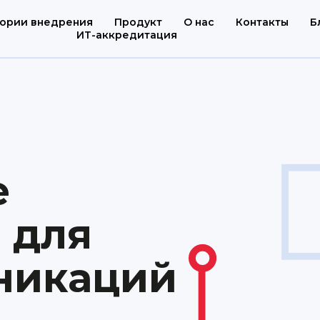
ории внедрения
Продукт
О нас
Контакты
Б
ИТ-аккредитация
е
 для
никаций