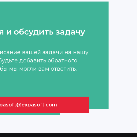
я и обсудить задачу
писание вашей задачи на нашу
абудьте добавить обратного
обы мы могли вам ответить.
pasoft@expasoft.com