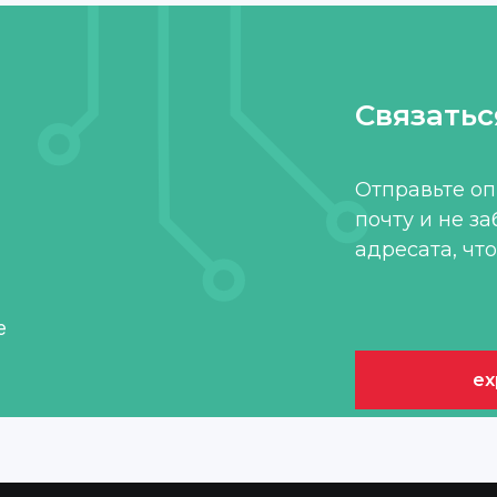
Связатьс
?
Отправьте о
почту и не з
адресата, чт
е
ex