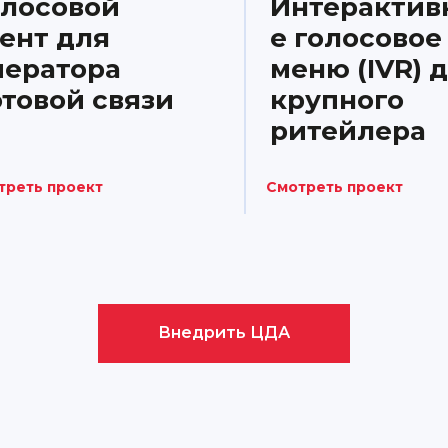
олосовой
Интерактив
гент для
е голосовое
ператора
меню (IVR) 
отовой связи
крупного
ритейлера
треть проект
Смотреть проект
Внедрить ЦДА