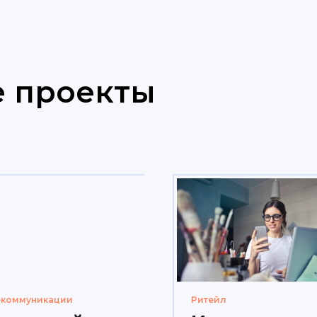
е проекты
екоммуникации
Ритейл