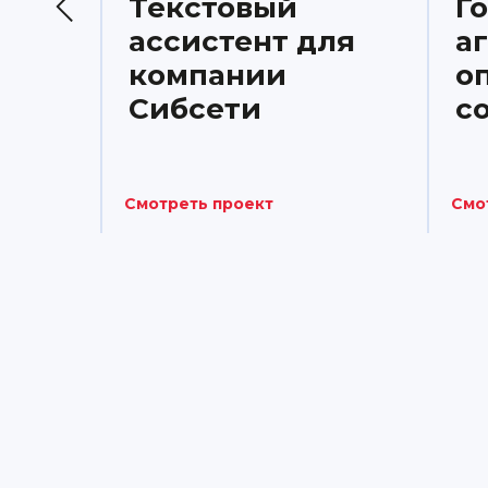
Текстовый
Г
ассистент для
а
компании
о
Сибсети
с
Смотреть проект
Смо